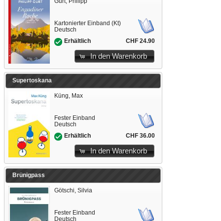
Gurt, Philipp
Kartonierter Einband (Kt)
Deutsch
CHF 24.90
Erhältlich
In den Warenkorb
Supertoskana
Küng, Max
Fester Einband
Deutsch
CHF 36.00
Erhältlich
In den Warenkorb
Brünigpass
Götschi, Silvia
Fester Einband
Deutsch