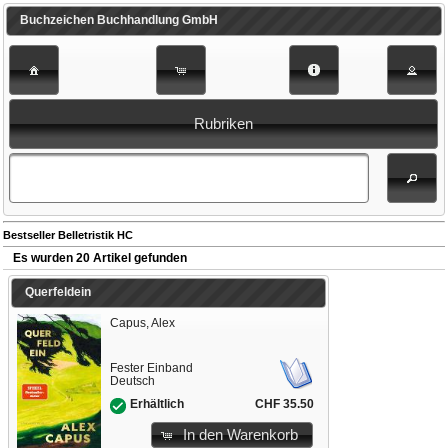
Buchzeichen Buchhandlung GmbH
Rubriken
Bestseller Belletristik HC
Es wurden 20 Artikel gefunden
Querfeldein
Capus, Alex
Fester Einband
Deutsch
CHF 35.50
Erhältlich
In den Warenkorb