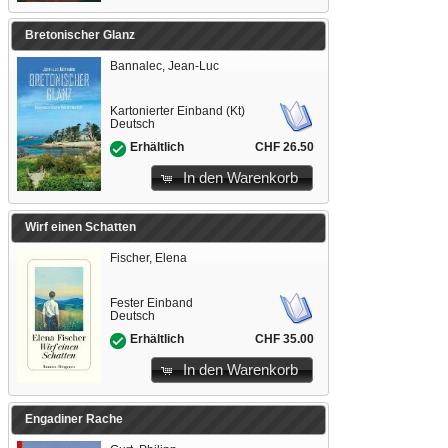
Bretonischer Glanz
Bannalec, Jean-Luc
Kartonierter Einband (Kt)
Deutsch
CHF 26.50
Erhältlich
In den Warenkorb
Wirf einen Schatten
Fischer, Elena
Fester Einband
Deutsch
CHF 35.00
Erhältlich
In den Warenkorb
Engadiner Rache