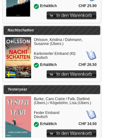
CHF 25.90
Erhältlich
In den Warenkorb
Nachtschatten
Ohlsson, Kristina / Dahmann,
Susanne (Übers.)
Kartonierter Einband (Kt)
Deutsch
CHF 26.50
Erhältlich
In den Warenkorb
Yesteryear
Burke, Caro Claire / Falk, Dietlind
(Übers.) / Kögeböhn, Lisa (Übers.)
Fester Einband
Deutsch
CHF 34.50
Erhältlich
In den Warenkorb