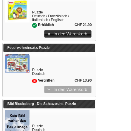
Puzzle
Deutsch / Französisch /
Italienisch / Englisch
CHF 21.90
Erhältlich
In den Warenkorb
Feuerwehreinsatz. Puzzle
Puzzle
Deutsch
CHF 13.90
Vergriffen
In den Warenkorb
Bibi Blocksberg - Die Schatztruhe. Puzzle
Puzzle
Deutsch