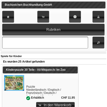
Buchzeichen Buchhandlung GmbH
Rubriken
Spiele für Kinder
Es wurden 25 Artikel gefunden
Kinderpuzzle 30 Teile - Ali Mitgutsch: Im Zoo
Puzzle
Niederländisch / Englisch /
Französisch / Deutsch /
Italienisch / Spanisch
CHF 11.95
Erhältlich
In den Warenkorb