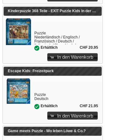
Kinderpuzzle 368 Teile - EXIT Puzzle Kids In der Zauberschule
Puzzle
Niederländisch / Englisch /
Französisch / Deutsch /
Italienisch / Slowakisch /
CHF 20.95
Erhältlich
Spanisch
In den Warenkorb
Escape Kids: Freizeitpark
Puzzle
Deutsch
CHF 21.95
Erhältlich
In den Warenkorb
Game meets Puzzle - Wo leben Löwe & Co.?