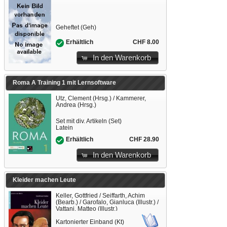
Geheftet (Geh)
CHF 8.00
Erhältlich
In den Warenkorb
Roma A Training 1 mit Lernsoftware
Utz, Clement (Hrsg.) / Kammerer,
Andrea (Hrsg.)
Set mit div. Artikeln (Set)
Latein
CHF 28.90
Erhältlich
In den Warenkorb
Kleider machen Leute
Keller, Gottfried / Seiffarth, Achim
(Bearb.) / Garofalo, Gianluca (Illustr.) /
Vattani, Matteo (Illustr.)
Kartonierter Einband (Kt)