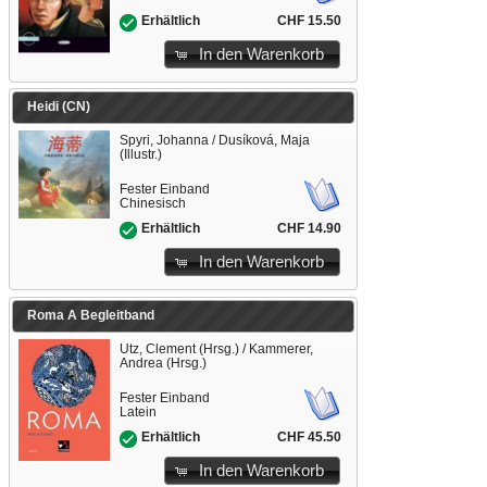
CHF 15.50
Erhältlich
In den Warenkorb
Heidi (CN)
Spyri, Johanna / Dusíková, Maja
(Illustr.)
Fester Einband
Chinesisch
CHF 14.90
Erhältlich
In den Warenkorb
Roma A Begleitband
Utz, Clement (Hrsg.) / Kammerer,
Andrea (Hrsg.)
Fester Einband
Latein
CHF 45.50
Erhältlich
In den Warenkorb