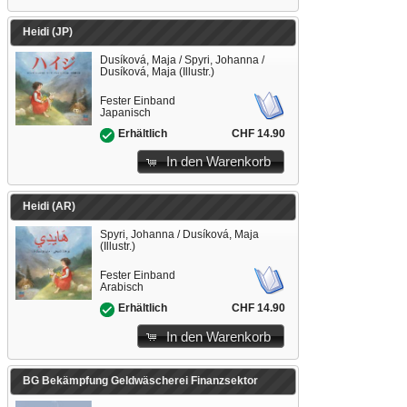
Heidi (JP)
Dusíková, Maja / Spyri, Johanna /
Dusíková, Maja (Illustr.)
Fester Einband
Japanisch
CHF 14.90
Erhältlich
In den Warenkorb
Heidi (AR)
Spyri, Johanna / Dusíková, Maja
(Illustr.)
Fester Einband
Arabisch
CHF 14.90
Erhältlich
In den Warenkorb
BG Bekämpfung Geldwäscherei Finanzsektor