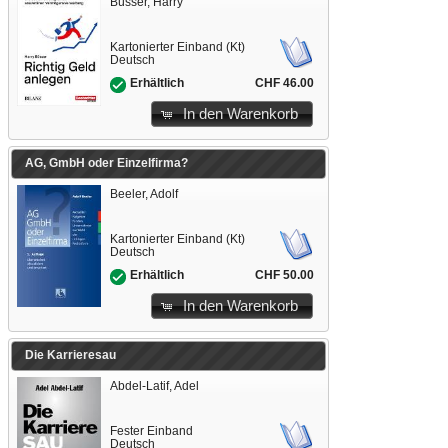
Büsser, Harry
Kartonierter Einband (Kt)
Deutsch
CHF 46.00
Erhältlich
In den Warenkorb
AG, GmbH oder Einzelfirma?
Beeler, Adolf
Kartonierter Einband (Kt)
Deutsch
CHF 50.00
Erhältlich
In den Warenkorb
Die Karrieresau
Abdel-Latif, Adel
Fester Einband
Deutsch