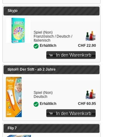
Skyjo
Spiel (Non)
Französisch / Deutsch /
Italienisch
CHF 22.90
Erhältlich
In den Warenkorb
tiptoi® Der Stift - ab 2 Jahre
Spiel (Non)
Deutsch
CHF 60.95
Erhältlich
In den Warenkorb
Flip 7