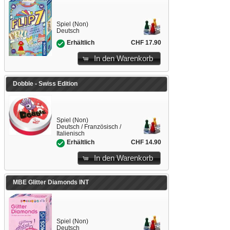
Spiel (Non)
Deutsch
CHF 17.90
Erhältlich
In den Warenkorb
Dobble - Swiss Edition
Spiel (Non)
Deutsch / Französisch /
Italienisch
CHF 14.90
Erhältlich
In den Warenkorb
MBE Glitter Diamonds INT
Spiel (Non)
Deutsch