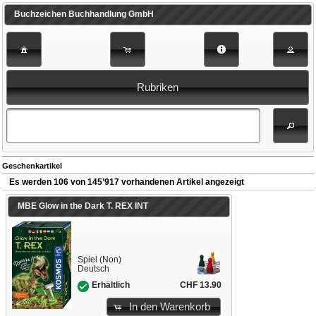
Buchzeichen Buchhandlung GmbH
Rubriken
Geschenkartikel
Es werden 106 von 145’917 vorhandenen Artikel angezeigt
MBE Glow in the Dark T. REX INT
Spiel (Non)
Deutsch
CHF 13.90
Erhältlich
In den Warenkorb