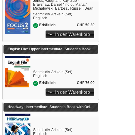
Jones, Vaughan / Kay, Sue /
Brayshaw, Daniel / Inglot, Marta /
Michalowski, Bartosz / Russell, Dean
/ Trapnell, Beata
Set mit div. Artikeln (Set)
Englisch
CHF 50.30
Erhältlich
In den Warenkorb
English File: Upper Intermediate: Student's Book with Online Practice
Set mit div. Artikeln (Set)
Englisch
CHF 76.00
Erhältlich
In den Warenkorb
Headway: Intermediate: Student's Book with Online Practice
Set mit div. Artikeln (Set)
Englisch