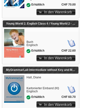
CHF 70.00
Erhältlich
In den Warenkorb
Young World 2. English Class 4 / Young World 2 - Ausgabe ab 2018
Buch
Englisch
CHF 22.60
Erhältlich
In den Warenkorb
MyGrammarLab Intermediate without Key and MyLab Pack
Hall, Diane
Kartonierter Einband (Kt)
Englisch
CHF 60.70
Erhältlich
In den Warenkorb