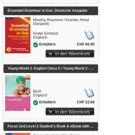
Essential Grammar in Use. Deutsche Ausgabe
Murphy, Raymond / Koester, Almut
(Gespielt)
Fester Einband
Englisch
CHF 60.90
Erhältlich
In den Warenkorb
Young World 3. English Class 5 / Young World 3 - Ausgabe ab 2018
Buch
Englisch
CHF 22.60
Erhältlich
In den Warenkorb
Focus 2ed Level 2 Student's Book & eBook with Extra Digital Activities & App