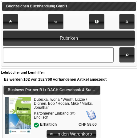
Buchzeichen Buchhandlung GmbH
Rubriken
Lehrbücher und Lernhilfen
Es werden 102 von 152’768 vorhandenen Artikel angezeigt
Business Partner B1+ DACH Coursebook & Standard MEL & DACH Reader+ eBook Pack
Dubicka, Iwona / Wright, Lizzie /
Dignen, Bob / Hogan, Mike / Marks,
Jonathan
Kartonierter Einband (Kt)
Englisch
CHF 58.60
Erhältlich
In den Warenkorb