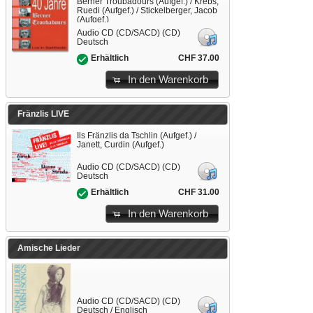
Berner Troubadours (Aufgef.) / Krebs,
Ruedi (Aufgef.) / Stickelberger, Jacob
(Aufgef.)
Audio CD (CD/SACD) (CD)
Deutsch
CHF 37.00
Erhältlich
In den Warenkorb
Fränzlis LIVE
Ils Fränzlis da Tschlin (Aufgef.) /
Janett, Curdin (Aufgef.)
Audio CD (CD/SACD) (CD)
Deutsch
CHF 31.00
Erhältlich
In den Warenkorb
Amische Lieder
Audio CD (CD/SACD) (CD)
Deutsch / Englisch