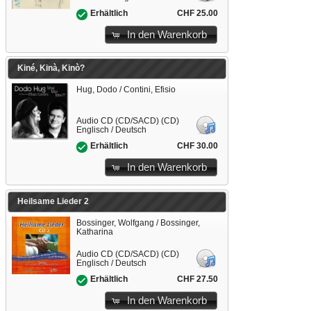
CHF 25.00
Erhältlich
In den Warenkorb
Kiné, Kinà, Kinò?
Hug, Dodo / Contini, Efisio
Audio CD (CD/SACD) (CD)
Englisch / Deutsch
CHF 30.00
Erhältlich
In den Warenkorb
Heilsame Lieder 2
Bossinger, Wolfgang / Bossinger,
Katharina
Audio CD (CD/SACD) (CD)
Englisch / Deutsch
CHF 27.50
Erhältlich
In den Warenkorb