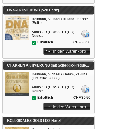
DNA-AKTIVIERUNG [528 Hertz]
Reimann, Michael / Ruland, Jeanne
(Beitr.)
Audio CD (CD/SACD) (CD)
Deutsch
CHF 30.50
Erhältlich
In den Warenkorb
CHAKREN AKTIVIERUNG (mit Solfeggio-Frequenzen)
Reimann, Michael / Klemm, Pavlina
(Div. Mitwirkende)
Audio CD (CD/SACD) (CD)
Deutsch
CHF 30.50
Erhältlich
In den Warenkorb
KOLLOIDALES GOLD [432 Hertz]