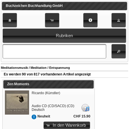
Buchzeichen Buchhandlung GmbH
Rubriken
Meditationsmusik / Meditation / Entspannung
Es werden 90 von 817 vorhandenen Artikel angezeigt
Zen Moments
Ricardo (Künstler)
Audio CD (CD/SACD) (CD)
Deutsch
CHF 15.90
Neuheit
In den Warenkorb