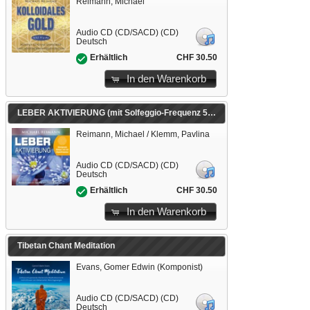
Reimann, Michael
Audio CD (CD/SACD) (CD)
Deutsch
CHF 30.50
Erhältlich
In den Warenkorb
LEBER AKTIVIERUNG (mit Solfeggio-Frequenz 528 Hertz)
Reimann, Michael / Klemm, Pavlina
Audio CD (CD/SACD) (CD)
Deutsch
CHF 30.50
Erhältlich
In den Warenkorb
Tibetan Chant Meditation
Evans, Gomer Edwin (Komponist)
Audio CD (CD/SACD) (CD)
Deutsch