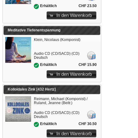
CHF 23.50
Erhältlich
In den Warenkorb
Meditative Tiefenentspannung
Klein, Nicolaus (Komponist)
Audio CD (CD/SACD) (CD)
Deutsch
CHF 15.90
Erhältlich
In den Warenkorb
Kolloidales Zink [432 Hertz]
Reimann, Michael (Komponist) /
Ruland, Jeanne (Beitr.)
Audio CD (CD/SACD) (CD)
Deutsch
CHF 30.50
Erhältlich
In den Warenkorb