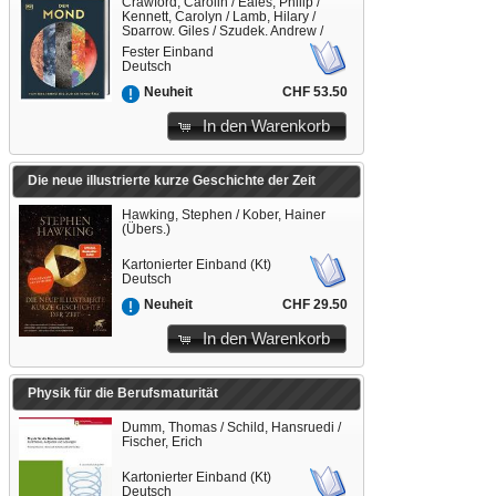
Crawford, Carolin / Eales, Philip /
Kennett, Carolyn / Lamb, Hilary /
Sparrow, Giles / Szudek, Andrew /
West, Adrian (Vorb.) / Matthiesen,
Fester Einband
Stephan (Übers.) / DK Verlag (Hrsg.)
Deutsch
CHF 53.50
Neuheit
In den Warenkorb
Die neue illustrierte kurze Geschichte der Zeit
Hawking, Stephen / Kober, Hainer
(Übers.)
Kartonierter Einband (Kt)
Deutsch
CHF 29.50
Neuheit
In den Warenkorb
Physik für die Berufsmaturität
Dumm, Thomas / Schild, Hansruedi /
Fischer, Erich
Kartonierter Einband (Kt)
Deutsch