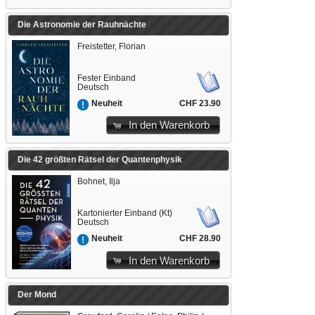
Die Astronomie der Rauhnächte
Freistetter, Florian
Fester Einband
Deutsch
CHF 23.90
Neuheit
In den Warenkorb
Die 42 größten Rätsel der Quantenphysik
Bohnet, Ilja
Kartonierter Einband (Kt)
Deutsch
CHF 28.90
Neuheit
In den Warenkorb
Der Mond