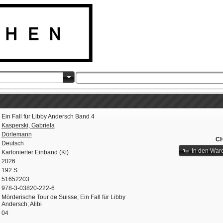
Ein Fall für Libby Andersch Band 4
Kasperski, Gabriela
Dörlemann
CH
Deutsch
In den War
Kartonierter Einband (Kt)
2026
192 S.
51652203
978-3-03820-222-6
Mörderische Tour de Suisse; Ein Fall für Libby
Andersch; Alibi
04