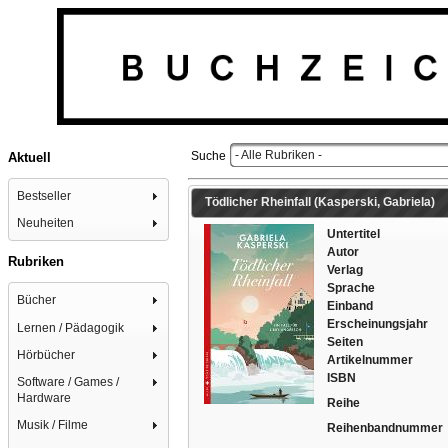
- Alle Rubriken -
Suche
Aktuell
Bestseller
Tödlicher Rheinfall (Kasperski, Gabriela)
Neuheiten
Untertitel
Autor
Rubriken
Verlag
Sprache
Bücher
Einband
Erscheinungsjahr
Lernen / Pädagogik
Seiten
Hörbücher
Artikelnummer
ISBN
Software / Games /
Hardware
Reihe
Musik / Filme
Reihenbandnummer