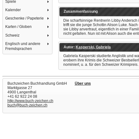
Spiele
Kalender
Zusammenfassung
Geschenke / Papeterie
Die scharfsinnige Rentnerin Libby Andersch 
trifft sie die junge Schottin Alison Luke. N
Karten / Globen
sie Libby anvertraut, eigentlich in einer Fam
nicht gefallen. Nun ist mit Alison auch die 
Schweiz
Englisch und andere
Autor:
Kasperski, Gabriela
Fremdsprachen
Gabriela Kasperski studierte Anglistik und w
erobern ihre Krimis die Schweizer Bestseller
nominiert, u. a. für den Schweizer Krimipreis.
Buchzeichen Buchhandlung GmbH
Über uns
Marktgasse 27
4900 Langenthal
+41 62 922 24 08
http://www.buch-zeichen.ch
buch@buch-zeichen.ch