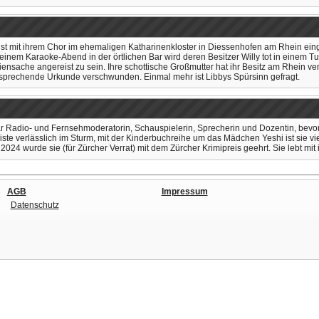
ist mit ihrem Chor im ehemaligen Katharinenkloster in Diessenhofen am Rhein eing
ach einem Karaoke-Abend in der örtlichen Bar wird deren Besitzer Willy tot in einem
iliensache angereist zu sein. Ihre schottische Großmutter hat ihr Besitz am Rhein v
entsprechende Urkunde verschwunden. Einmal mehr ist Libbys Spürsinn gefragt.
ar Radio- und Fernsehmoderatorin, Schauspielerin, Sprecherin und Dozentin, bevor s
liste verlässlich im Sturm, mit der Kinderbuchreihe um das Mädchen Yeshi ist sie
 2024 wurde sie (für Zürcher Verrat) mit dem Zürcher Krimipreis geehrt. Sie lebt mit i
AGB
Impressum
Datenschutz