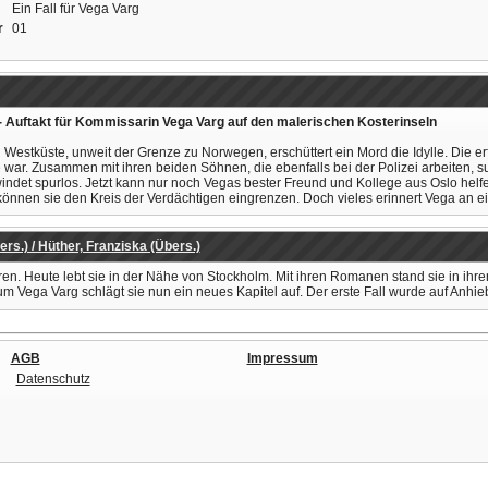
Ein Fall für Vega Varg
r
01
 - Auftakt für Kommissarin Vega Varg auf den malerischen Kosterinseln
Westküste, unweit der Grenze zu Norwegen, erschüttert ein Mord die Idylle. Die erf
e war. Zusammen mit ihren beiden Söhnen, die ebenfalls bei der Polizei arbeiten,
et spurlos. Jetzt kann nur noch Vegas bester Freund und Kollege aus Oslo helfen. 
en sie den Kreis der Verdächtigen eingrenzen. Doch vieles erinnert Vega an e
ers.) / Hüther, Franziska (Übers.)
n. Heute lebt sie in der Nähe von Stockholm. Mit ihren Romanen stand sie in ihrer 
 um Vega Varg schlägt sie nun ein neues Kapitel auf. Der erste Fall wurde auf Anhi
AGB
Impressum
Datenschutz