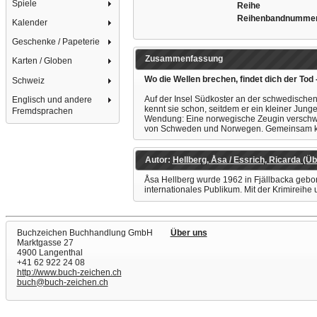
Spiele
Reihe
Reihenbandnumme
Kalender
Geschenke / Papeterie
Zusammenfassung
Karten / Globen
Wo die Wellen brechen, findet dich der Tod
Schweiz
Auf der Insel Südkoster an der schwedischen 
Englisch und andere
kennt sie schon, seitdem er ein kleiner Jung
Fremdsprachen
Wendung: Eine norwegische Zeugin verschwind
von Schweden und Norwegen. Gemeinsam könn
Autor:
Hellberg, Åsa / Essrich, Ricarda (Üb
Åsa Hellberg wurde 1962 in Fjällbacka gebore
internationales Publikum. Mit der Krimireihe
Buchzeichen Buchhandlung GmbH
Über uns
Marktgasse 27
4900 Langenthal
+41 62 922 24 08
http://www.buch-zeichen.ch
buch@buch-zeichen.ch