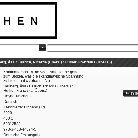
rg, Åsa / Essrich, Ricarda (Übers.) / Hüther, Franziska (Übers.))
Kriminalroman - »Die Vega-Varg-Reihe gehört
zum Besten, was die skandinavische Spannung
zu bieten hat.« Johanna Mo
Hellberg, Åsa / Essrich, Ricarda (Übers.) /
Hüther, Franziska (Übers.)
In 
Heyne Taschenb.
Deutsch
Kartonierter Einband (Kt)
2026
400 S.
50312538
978-3-453-44394-5
Deutsche Erstausgabe