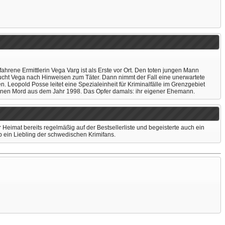
ahrene Ermittlerin Vega Varg ist als Erste vor Ort. Den toten jungen Mann
 sucht Vega nach Hinweisen zum Täter. Dann nimmt der Fall eine unerwartete
Leopold Posse leitet eine Spezialeinheit für Kriminalfälle im Grenzgebiet
inen Mord aus dem Jahr 1998. Das Opfer damals: ihr eigener Ehemann.
Heimat bereits regelmäßig auf der Bestsellerliste und begeisterte auch ein
eb ein Liebling der schwedischen Krimifans.