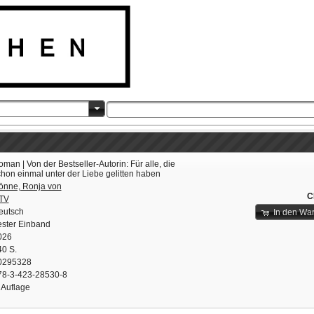
man | Von der Bestseller-Autorin: Für alle, die
hon einmal unter der Liebe gelitten haben
önne, Ronja von
C
TV
eutsch
In den Wa
ester Einband
026
40 S.
0295328
78-3-423-28530-8
 Auflage