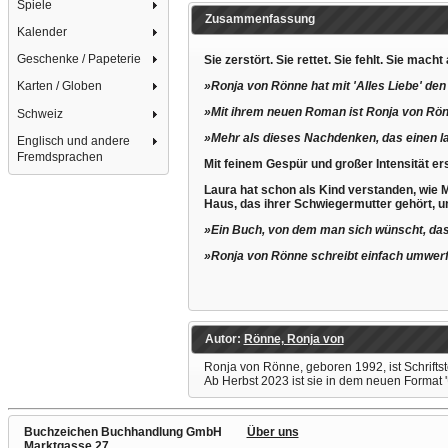
Spiele
Zusammenfassung
Kalender
Geschenke / Papeterie
Sie zerstört. Sie rettet. Sie fehlt. Sie mach
»Ronja von Rönne hat mit 'Alles Liebe' de
Karten / Globen
»Mit ihrem neuen Roman ist Ronja von Rön
Schweiz
»Mehr als dieses Nachdenken, das einen la
Englisch und andere
Fremdsprachen
Mit feinem Gespür und großer Intensität e
Laura hat schon als Kind verstanden, wie Mi
Haus, das ihrer Schwiegermutter gehört, und
»Ein Buch, von dem man sich wünscht, dass
»Ronja von Rönne schreibt einfach umwer
Autor:
Rönne, Ronja von
Ronja von Rönne, geboren 1992, ist Schriftst
Ab Herbst 2023 ist sie in dem neuen Format 'Un
Buchzeichen Buchhandlung GmbH
Über uns
Marktgasse 27