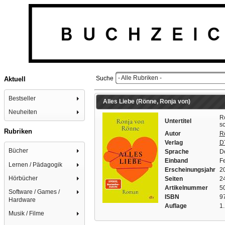
- Alle Rubriken -
Suche
Aktuell
Bestseller
Alles Liebe (Rönne, Ronja von)
Neuheiten
Ro
Untertitel
sc
Rubriken
Autor
R
Verlag
D
Bücher
Sprache
D
Einband
F
Lernen / Pädagogik
Erscheinungsjahr
2
Hörbücher
Seiten
2
Artikelnummer
5
Software / Games /
ISBN
9
Hardware
Auflage
1.
Musik / Filme