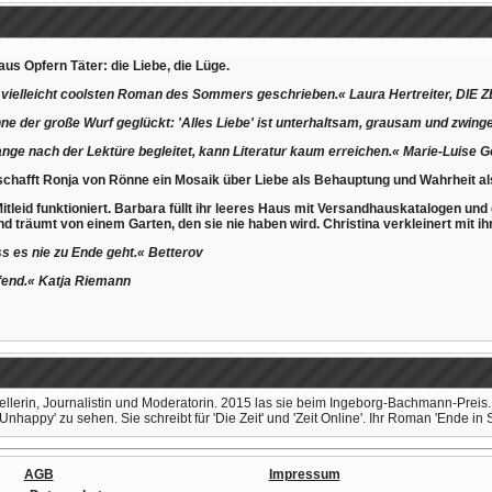
t aus Opfern Täter: die Liebe, die Lüge.
n vielleicht coolsten Roman des Sommers geschrieben.« Laura Hertreiter, DIE Z
ne der große Wurf geglückt: 'Alles Liebe' ist unterhaltsam, grausam und zwin
nge nach der Lektüre begleitet, kann Literatur kaum erreichen.« Marie-Luise G
rschafft Ronja von Rönne ein Mosaik über Liebe als Behauptung und Wahrheit al
tleid funktioniert. Barbara füllt ihr leeres Haus mit Versandhauskatalogen und e
 träumt von einem Garten, den sie nie haben wird. Christina verkleinert mit ihre
 es nie zu Ende geht.« Betterov
fend.« Katja Riemann
ellerin, Journalistin und Moderatorin. 2015 las sie beim Ingeborg-Bachmann-Preis. 
happy' zu sehen. Sie schreibt für 'Die Zeit' und 'Zeit Online'. Ihr Roman 'Ende in S
AGB
Impressum