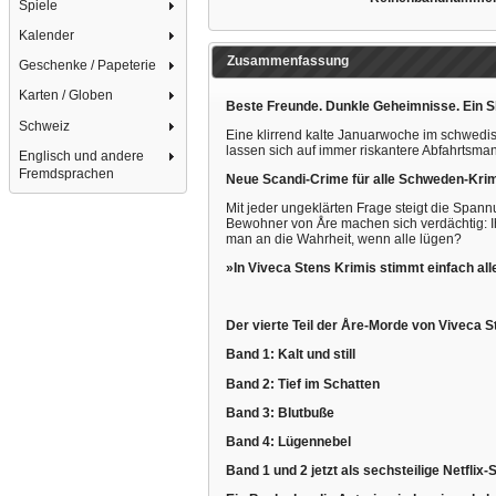
Spiele
Kalender
Zusammenfassung
Geschenke / Papeterie
Karten / Globen
Beste Freunde. Dunkle Geheimnisse. Ein Ski
Schweiz
Eine klirrend kalte Januarwoche im schwedis
lassen sich auf immer riskantere Abfahrtsman
Englisch und andere
Fremdsprachen
Neue Scandi-Crime für alle Schweden-Kri
Mit jeder ungeklärten Frage steigt die Span
Bewohner von Åre machen sich verdächtig: Ih
man an die Wahrheit, wenn alle lügen?
»In Viveca Stens Krimis stimmt einfach al
Der vierte Teil der Åre-Morde von Viveca S
Band 1: Kalt und still
Band 2: Tief im Schatten
Band 3: Blutbuße
Band 4: Lügennebel
Band 1 und 2 jetzt als sechsteilige Netflix-