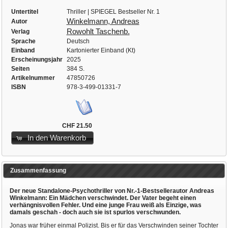
Untertitel
Thriller | SPIEGEL Bestseller Nr. 1
Winkelmann, Andreas
Autor
Rowohlt Taschenb.
Verlag
Sprache
Deutsch
Einband
Kartonierter Einband (Kt)
Erscheinungsjahr
2025
Seiten
384 S.
Artikelnummer
47850726
ISBN
978-3-499-01331-7
CHF 21.50
In den Warenkorb
Zusammenfassung
Der neue Standalone-Psychothriller von Nr.-1-Bestsellerautor Andreas
Winkelmann: Ein Mädchen verschwindet. Der Vater begeht einen
verhängnisvollen Fehler. Und eine junge Frau weiß als Einzige, was
damals geschah - doch auch sie ist spurlos verschwunden.
Jonas war früher einmal Polizist. Bis er für das Verschwinden seiner Tochter