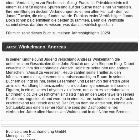
einen Verdächtigen zur Rechenschaft zog. Franka ist Privatdetektivin mit
einem Talent für digitale Spuren und auf der Suche nach einer Vermissten.
Ihre Ermittlungen decken Verbindungen zu einem alten Fall auf - dem von
Jonas' Tochter, die nie gefunden wurde. Frankas erster Verdächtiger: Jonas.
Doch schon bald ermitteln die beiden zusammen. Denn die Vermisste
scheint etwas darüber zu wissen, was damals wirklich geschah ...
Für mich zählt dieses Buch zu meinen Jahreshighlights 2025!
Winkelmann, Andreas
Autor:
In seiner Kindheit und Jugend verschlang Andreas Winkelmann die
unheimlichen Geschichten über John Sinclair und von Stephen King. Dabei
erwachte in ihm der unbändige Wunsch, selbst zu schreiben und andere
Menschen in Angst zu versetzen. Heute zählen seine Thriller zu den
härtesten und meistgelesenen im deutschsprachigen Raum. In seinen
Büchern gelingt es ihm, seine Leserinnen und Leser von der ersten Zeile
an in die Handlung hineinzuziehen, um sie dann, gemeinsam mit seinen
Figuren, in ein düsteres Labyrinth zu stürzen, aus dem es scheinbar kein
Entrinnen gibt. Die Geschichten sind stets nah an den Lebenswelten seines
Publikums angesiedelt und werden in einer klaren, schnörkellosen Sprache
erschreckend realistisch erzählt. Der Ort, an dem sie entstehen, könnte ein
Schauplatz aus einem seiner Romane sein: der Dachboden eines
vierhundert Jahre alten Hauses am Waldesrand in der Nähe von Bremen.
Buchzeichen Buchhandlung GmbH
Marktgasse 27