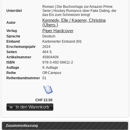
Roman | Die Buchvorlage zur Amazon Prime
Untertitel
Serie | Hockey Romance über Fake Dating, die
das Eis zum Schmelzen bringt
Kennedy, Elle / Kagerer, Christina
Autor
(Übers.)
Piper Hardcover
Verlag
Sprache
Deutsch
Einband
Kartonierter Einband (Kt)
Erscheinungsjahr
2024
Seiten
464 S.
Artikelnummer
45804409
ISBN
978-3-492-06611-2
Auflage
9. Auflage
Reihe
Off-Campus
Reihenbandnummer
01
CHF 22.50
In den Warenkorb
Zusammenfassung