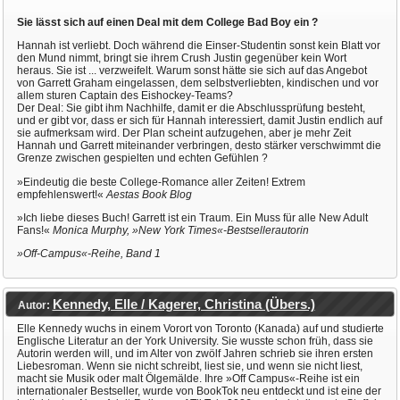
Sie lässt sich auf einen Deal mit dem College Bad Boy ein ?
Hannah ist verliebt. Doch während die Einser-Studentin sonst kein Blatt vor
den Mund nimmt, bringt sie ihrem Crush Justin gegenüber kein Wort
heraus. Sie ist ... verzweifelt. Warum sonst hätte sie sich auf das Angebot
von Garrett Graham eingelassen, dem selbstverliebten, kindischen und vor
allem sturen Captain des Eishockey-Teams?
Der Deal: Sie gibt ihm Nachhilfe, damit er die Abschlussprüfung besteht,
und er gibt vor, dass er sich für Hannah interessiert, damit Justin endlich auf
sie aufmerksam wird. Der Plan scheint aufzugehen, aber je mehr Zeit
Hannah und Garrett miteinander verbringen, desto stärker verschwimmt die
Grenze zwischen gespielten und echten Gefühlen ?
»Eindeutig die beste College-Romance aller Zeiten! Extrem
empfehlenswert!«
Aestas Book Blog
»Ich liebe dieses Buch! Garrett ist ein Traum. Ein Muss für alle New Adult
Fans!«
Monica Murphy, »New York Times«-Bestsellerautorin
»Off-Campus«-Reihe, Band 1
Kennedy, Elle / Kagerer, Christina (Übers.)
Autor:
Elle Kennedy wuchs in einem Vorort von Toronto (Kanada) auf und studierte
Englische Literatur an der York University. Sie wusste schon früh, dass sie
Autorin werden will, und im Alter von zwölf Jahren schrieb sie ihren ersten
Liebesroman. Wenn sie nicht schreibt, liest sie, und wenn sie nicht liest,
macht sie Musik oder malt Ölgemälde. Ihre »Off Campus«-Reihe ist ein
internationaler Bestseller, wurde von BookTok neu entdeckt und ist eine der